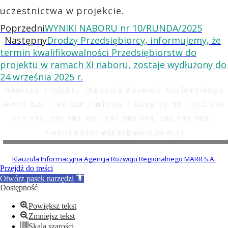
uczestnictwa w projekcie.
Poprzedni
WYNIKI NABORU nr 10/RUNDA/2025
Następny
Drodzy Przedsiębiorcy, informujemy, że
termin kwalifikowalności Przedsiębiorstw do
projektu w ramach XI naboru, zostaje wydłużony do
24 września 2025 r.
Obsługa projektu |Agencja Rozwoju Regionalnego
MARR S.A. | 39-300 | Mielec | Chopina 18 | tel. 727
017 122, 797 600 325, 797 600 324, 785 199 909 |
email: akademiahr@marr.com.pl
Klauzula Informacyjna Agencja Rozwoju Regionalnego MARR S.A.
Przejdź do treści
Otwórz pasek narzędzi
Dostępność
Powiększ tekst
Zmniejsz tekst
Skala szarości